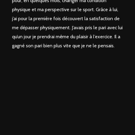
pour, en quelques mois, changer ma condition
physique et ma perspective sur le sport. Grâce à lui,
j’ai pour la première fois découvert la satisfaction de
me dépasser physiquement. J’avais pris le pari avec lui
qu’un jour je prendrai même du plaisir à l’exercice. Il a
gagné son pari bien plus vite que je ne le pensais.
Lire la suite
Ottavia Roffi
Je suis une élève de Private Coach depuis 2005. Au